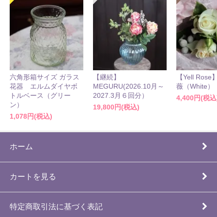
六角形箱サイズ ガラス
【継続】
【Yell Ro
花器 エルムダイヤボ
MEGURU(2026.10月～
薇（White）
トルベース（グリー
2027.3月６回分）
4,400円(税込
ン）
19,800円(税込)
1,078円(税込)
ホーム
カートを見る
特定商取引法に基づく表記