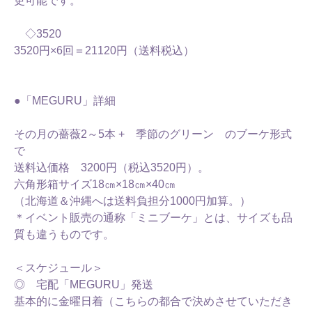
更可能です。
◇3520
3520円×6回＝21120円（送料税込）
●「MEGURU」詳細
その月の薔薇2～5本 + 季節のグリーン のブーケ形式
で
送料込価格 3200円（税込3520円）。
六角形箱サイズ18㎝×18㎝×40㎝
（北海道＆沖縄へは送料負担分1000円加算。）
＊イベント販売の通称「ミニブーケ」とは、サイズも品
質も違うものです。
＜スケジュール＞
◎ 宅配「MEGURU」発送
基本的に金曜日着（こちらの都合で決めさせていただき