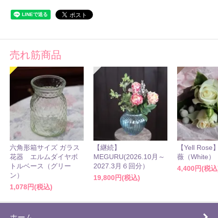
売れ筋商品
六角形箱サイズ ガラス
【継続】
【Yell Ro
花器 エルムダイヤボ
MEGURU(2026.10月～
薇（White）
トルベース（グリー
2027.3月６回分）
4,400円(税込
ン）
19,800円(税込)
1,078円(税込)
ホーム