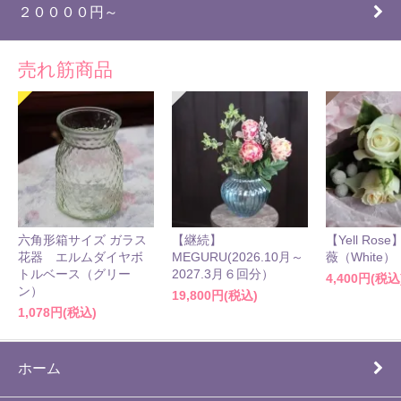
２００００円～
売れ筋商品
六角形箱サイズ ガラス
【継続】
【Yell Ro
花器 エルムダイヤボ
MEGURU(2026.10月～
薇（White）
トルベース（グリー
2027.3月６回分）
4,400円(税込
ン）
19,800円(税込)
1,078円(税込)
ホーム