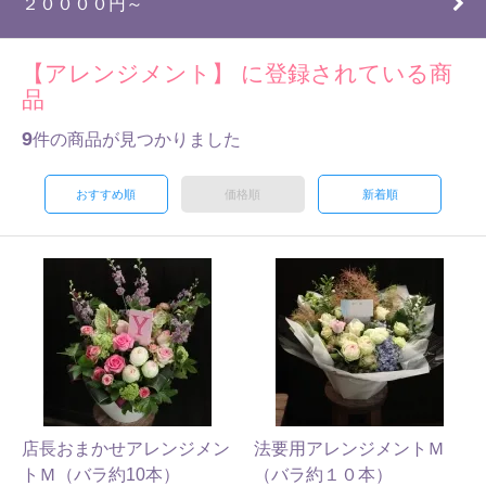
２００００円～
【アレンジメント】 に登録されている商
品
9
件の商品が見つかりました
おすすめ順
価格順
新着順
店長おまかせアレンジメン
法要用アレンジメントＭ
トＭ（バラ約10本）
（バラ約１０本）