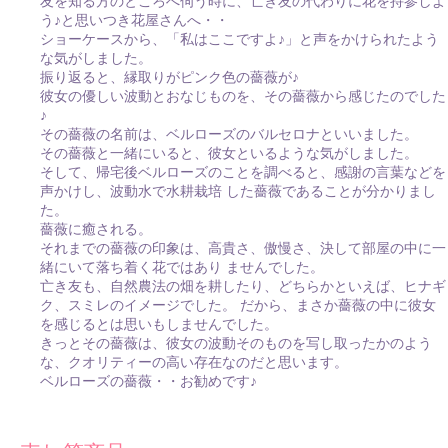
友を知る方のところへ伺う時に、亡き友の代わりに花を持参しよ
う♪と思いつき花屋さんへ・・
ショーケースから、「私はここですよ♪」と声をかけられたよう
な気がしました。
振り返ると、縁取りがピンク色の薔薇が♪
彼女の優しい波動とおなじものを、その薔薇から感じたのでした
♪
その薔薇の名前は、ベルローズのバルセロナといいました。
その薔薇と一緒にいると、彼女といるような気がしました。
そして、帰宅後ベルローズのことを調べると、感謝の言葉などを
声かけし、波動水で水耕栽培 した薔薇であることが分かりまし
た。
薔薇に癒される。
それまでの薔薇の印象は、高貴さ、傲慢さ、決して部屋の中に一
緒にいて落ち着く花ではあり ませんでした。
亡き友も、自然農法の畑を耕したり、どちらかといえば、ヒナギ
ク、スミレのイメージでした。 だから、まさか薔薇の中に彼女
を感じるとは思いもしませんでした。
きっとその薔薇は、彼女の波動そのものを写し取ったかのよう
な、クオリティーの高い存在なのだと思います。
ベルローズの薔薇・・お勧めです♪