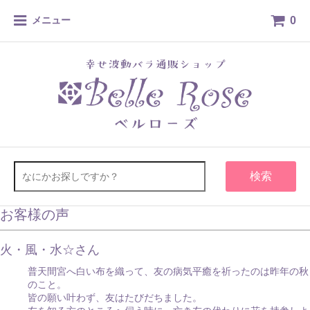
0
メニュー
検索
お客様の声
火・風・水☆さん
普天間宮へ白い布を織って、友の病気平癒を祈ったのは昨年の秋
のこと。
皆の願い叶わず、友はたびだちました。