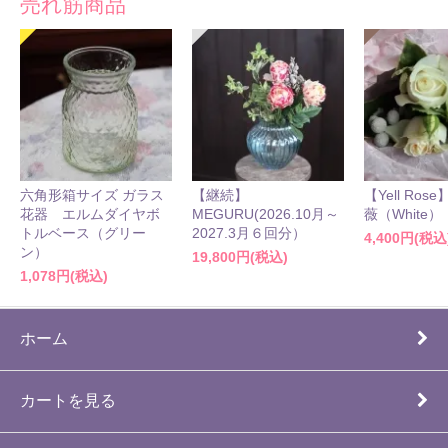
売れ筋商品
六角形箱サイズ ガラス
【継続】
【Yell Ro
花器 エルムダイヤボ
MEGURU(2026.10月～
薇（White）
トルベース（グリー
2027.3月６回分）
4,400円(税込
ン）
19,800円(税込)
1,078円(税込)
ホーム
カートを見る