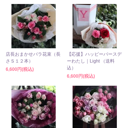
店長おまかせバラ花束（長
【応援】ハッピーバースデ
さＳ１２本）
ーわたし｜Light （送料
込）
6,600円(税込)
6,600円(税込)