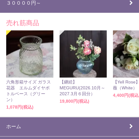
３００００円～
売れ筋商品
六角形箱サイズ ガラス
【継続】
【Yell Ro
花器 エルムダイヤボ
MEGURU(2026.10月～
薇（White）
トルベース（グリー
2027.3月６回分）
4,400円(税込
ン）
19,800円(税込)
1,078円(税込)
ホーム