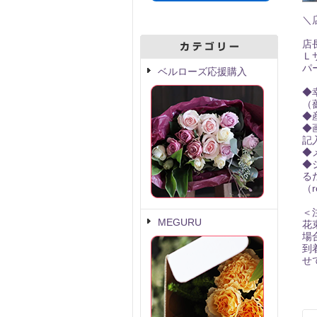
＼
店
Ｌ
パ
ベルローズ応援購入
◆
（
◆
◆
記
◆
◆
る
（r
＜
MEGURU
花
場
到
せ