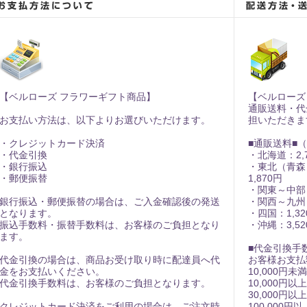
【ベルローズ フラワーギフト商品】
【ベルローズ
通販送料・代
お支払い方法は、以下よりお選びいただけます。
担いただきま
・クレジットカード決済
■通販送料■
・代金引換
・北海道：2,
・銀行振込
・東北（青森
・郵便振替
1,870円
・関東～中部：
銀行振込・郵便振替の場合は、ご入金確認後の発送
・関西～九州：
となります。
・四国：1,32
振込手数料・振替手数料は、お客様のご負担となり
・沖縄：3,52
ます。
■代金引換手
代金引換の場合は、商品お受け取り時に配達員へ代
お客様お支払
金をお支払いください。
10,000円未
代金引換手数料は、お客様のご負担となります。
10,000円以上
30,000円以上
クレジットカード決済をご利用の場合は、ご注文時
100,000円以