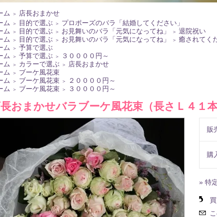
ーム
店長おまかせ
＞
ーム
目的で選ぶ
プロポーズのバラ「結婚してください」
＞
＞
ーム
目的で選ぶ
お見舞いのバラ「元気になってね」
退院祝い
＞
＞
＞
ーム
目的で選ぶ
お見舞いのバラ「元気になってね」
癒されてく
＞
＞
＞
ーム
予算で選ぶ
＞
ーム
予算で選ぶ
３００００円～
＞
＞
ーム
カラーで選ぶ
店長おまかせ
＞
＞
ーム
ブーケ風花束
＞
ーム
ブーケ風花束
２００００円～
＞
＞
ーム
ブーケ風花束
３００００円～
＞
＞
店長おまかせバラブーケ風花束（長さＬ４１
販
購
» 特
買
こ