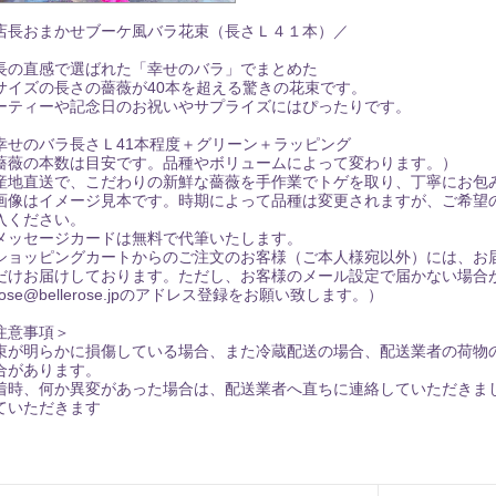
店長おまかせブーケ風バラ花束（長さＬ４１本）／
長の直感で選ばれた「幸せのバラ」でまとめた
サイズの長さの薔薇が40本を超える驚きの花束です。
ーティーや記念日のお祝いやサプライズにはぴったりです。
幸せのバラ長さＬ41本程度＋グリーン＋ラッピング
薔薇の本数は目安です。品種やボリュームによって変わります。）
産地直送で、こだわりの新鮮な薔薇を手作業でトゲを取り、丁寧にお包
画像はイメージ見本です。時期によって品種は変更されますが、ご希望
入ください。
メッセージカードは無料で代筆いたします。
ショッピングカートからのご注文のお客様（ご本人様宛以外）には、お
だけお届けしております。ただし、お客様のメール設定で届かない場合
ose@bellerose.jpのアドレス登録をお願い致します。）
注意事項＞
束が明らかに損傷している場合、また冷蔵配送の場合、配送業者の荷物
合があります。
着時、何か異変があった場合は、配送業者へ直ちに連絡していただきま
ていただきます