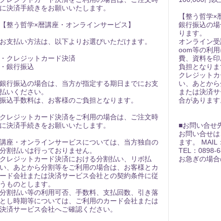
に決済手続きをお願いいたします。
【整う哲学×
【整う哲学×暦講座・オンラインサービス】
銀行振込の場
ります。
お支払い方法は、以下よりお選びいただけます。
オンライン受
oom等の利
・クレジットカード決済
費、資料を印
・銀行振込
負担となりま
クレジットカ
銀行振込の場合は、当方が指定する期日までにお支
い、あとから
払いください。
または決済サ
振込手数料は、お客様のご負担となります。
合があります
クレジットカード決済をご利用の場合は、ご注文時
に決済手続きをお願いいたします。
■お問い合せ
お問い合せは
講座・オンラインサービスについては、当方独自の
ます。 MAIL：r
分割払いは行っておりません。
TEL：0898-6
クレジットカード決済における分割払い、リボ払
お急ぎの場合の連
い、あとから分割等をご利用の場合は、お客様とカ
ード会社または決済サービス会社との契約条件に従
うものとします。
分割払い等の利用可否、手数料、支払回数、引き落
とし時期等については、ご利用のカード会社または
決済サービス会社へご確認ください。