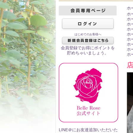
ホ
ホ
ホ
ホ
ホ
ホ
はじめてのお客様へ
ホ
ホ
会員登録でお得にポイントを
ホ
貯めちゃいましょう。
ホ
LINE＠にお友達追加いただいた