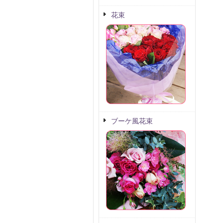
花束
ブーケ風花束