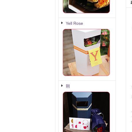
Yell Rose
朔