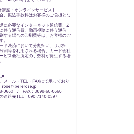
暦講座・オンラインサービス】
合、振込手数料はお客様のご負担とな
講に必要なインターネット通信費、Z
用に伴う通信費、動画視聴に伴う通信
刷する場合の印刷費等は、お客様のご
す。
ード決済において分割払い、リボ払
分割等を利用される場合、カード会社
ービス会社所定の手数料が発生する場
。
先■
、メール・TEL・FAXにて承っており
ose@bellerose.jp
8-0660 / FAX：0898-68-0660
絡先TEL：090-7140-0397