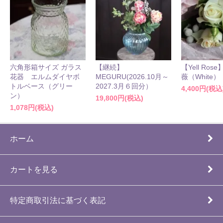
六角形箱サイズ ガラス
【継続】
【Yell Ro
花器 エルムダイヤボ
MEGURU(2026.10月～
薇（White）
トルベース（グリー
2027.3月６回分）
4,400円(税込
ン）
19,800円(税込)
1,078円(税込)
ホーム
カートを見る
特定商取引法に基づく表記