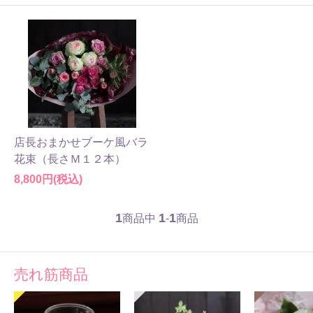
店長おまかせブーケ風バラ
花束（長さＭ１２本）
8,800円(税込)
1
1
1
商品中
-
商品
売れ筋商品