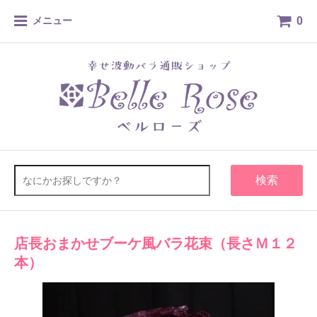
0
メニュー
検索
店長おまかせブーケ風バラ花束（長さＭ１２
本）