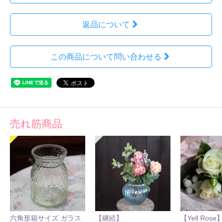
返品について
この商品について問い合わせる
売れ筋商品
六角形箱サイズ ガラス
【継続】
【Yell Ro