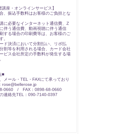
暦講座・オンラインサービス】
合、振込手数料はお客様のご負担とな
講に必要なインターネット通信費、Z
用に伴う通信費、動画視聴に伴う通信
刷する場合の印刷費等は、お客様のご
す。
ード決済において分割払い、リボ払
分割等を利用される場合、カード会社
ービス会社所定の手数料が発生する場
。
先■
、メール・TEL・FAXにて承っており
ose@bellerose.jp
8-0660 / FAX：0898-68-0660
絡先TEL：090-7140-0397