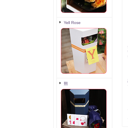
Yell Rose
朔