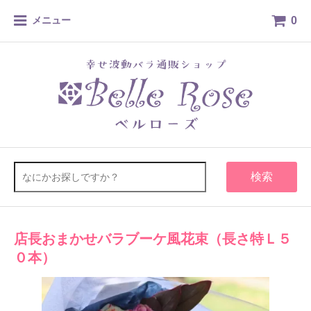
0
メニュー
検索
店長おまかせバラブーケ風花束（長さ特Ｌ５
０本）