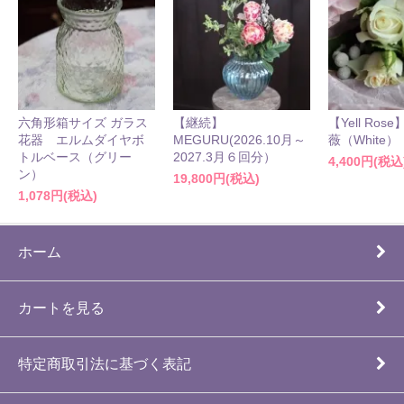
六角形箱サイズ ガラス
【継続】
【Yell Ro
花器 エルムダイヤボ
MEGURU(2026.10月～
薇（White）
トルベース（グリー
2027.3月６回分）
4,400円(税込
ン）
19,800円(税込)
1,078円(税込)
ホーム
カートを見る
特定商取引法に基づく表記