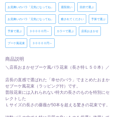
お見舞いのバラ「元気になってね」
退院祝い
目的で選ぶ
お見舞いのバラ「元気になってね」
癒されてください
予算で選ぶ
予算で選ぶ
３００００円～
カラーで選ぶ
店長おまかせ
ブーケ風花束
３００００円～
商品説明
＼店長おまかせブーケ風バラ花束（長さ特Ｌ５０本）／
店長の直感で選ばれた「幸せのバラ」でまとめたおまか
せブーケ風花束（ラッピング付）です。
普段花束には入れられない特大の長さのものを特別にセ
レクトした
Ｌサイズの長さの薔薇が50本を超える驚きの花束です。