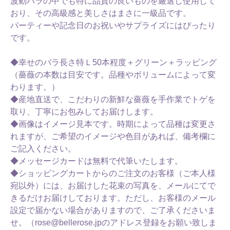
波動バラの中でも特に品質の良いものを厳選し使用して
おり、その高級感と美しさはまさに一級品です。
パーティーや記念日のお祝いやサプライズにはぴったり
です。
◆幸せのバラ長さ特Ｌ50本程度＋グリーン＋ラッピング
（薔薇の本数は目安です。品種やボリュームによって変
わります。）
◆産地直送で、こだわりの新鮮な薔薇を手作業でトゲを
取り、丁寧にお包みしてお届けします。
◆画像はイメージ見本です。時期によって品種は変更さ
れますが、ご希望のイメージや色目があれば、備考欄に
ご記入ください。
◆メッセージカードは無料で代筆いたします。
◆ショッピングカートからのご注文のお客様（ご本人様
宛以外）には、お届けした花束の写真を、メールにてで
きるだけお届けしております。ただし、お客様のメール
設定で届かない場合がありますので、ご了承くださいま
せ。（rose@bellerose.jpのアドレス登録をお願い致しま