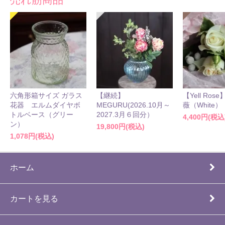
六角形箱サイズ ガラス
【継続】
【Yell Ro
花器 エルムダイヤボ
MEGURU(2026.10月～
薇（White）
トルベース（グリー
2027.3月６回分）
4,400円(税込
ン）
19,800円(税込)
1,078円(税込)
ホーム
カートを見る